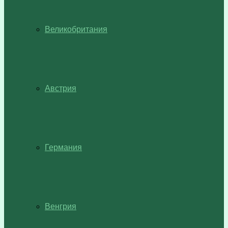
Великобритания
Австрия
Германия
Венгрия