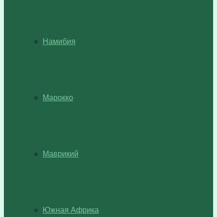
Намибия
Марокко
Маврикий
Южная Африка