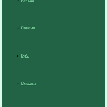
Канада
Панама
Куба
Мексика