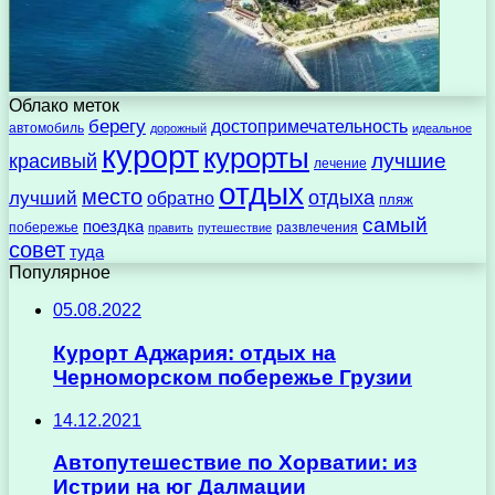
Облако меток
берегу
достопримечательность
автомобиль
дорожный
идеальное
курорт
курорты
лучшие
красивый
лечение
отдых
место
отдыха
лучший
обратно
пляж
самый
поездка
побережье
развлечения
править
путешествие
совет
туда
Популярное
05.08.2022
Курорт Аджария: отдых на
Черноморском побережье Грузии
14.12.2021
Автопутешествие по Хорватии: из
Истрии на юг Далмации