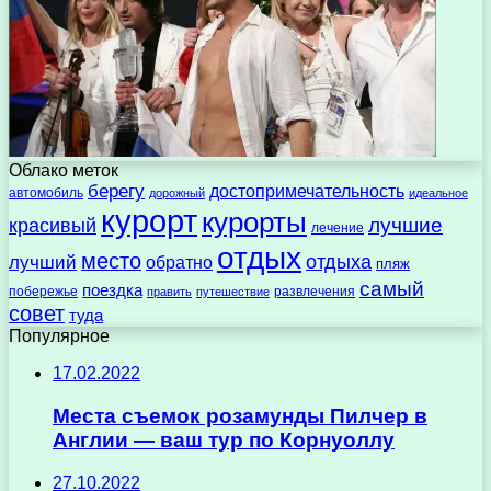
Облако меток
берегу
достопримечательность
автомобиль
дорожный
идеальное
курорт
курорты
лучшие
красивый
лечение
отдых
место
отдыха
лучший
обратно
пляж
самый
поездка
побережье
развлечения
править
путешествие
совет
туда
Популярное
17.02.2022
Места съемок розамунды Пилчер в
Англии — ваш тур по Корнуоллу
27.10.2022