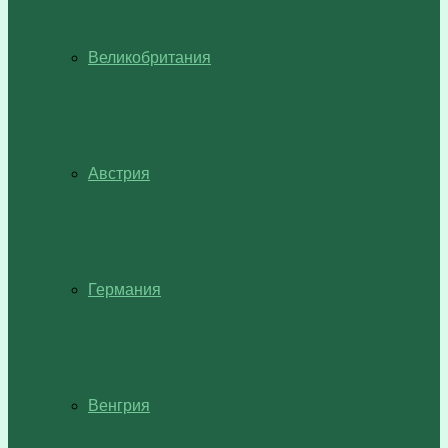
Великобритания
Австрия
Германия
Венгрия