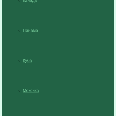
Канада
Панама
Куба
Мексика