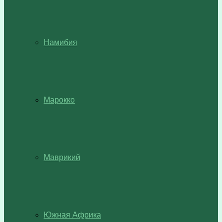
Намибия
Марокко
Маврикий
Южная Африка