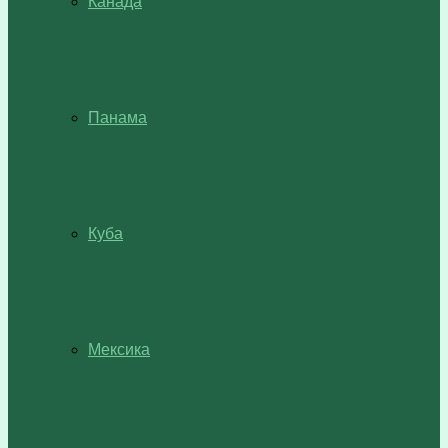
Канада
Панама
Куба
Мексика