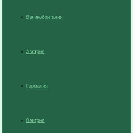
Великобритания
Австрия
Германия
Венгрия