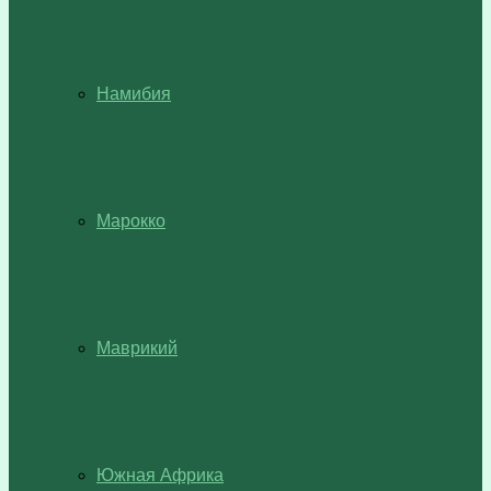
Намибия
Марокко
Маврикий
Южная Африка