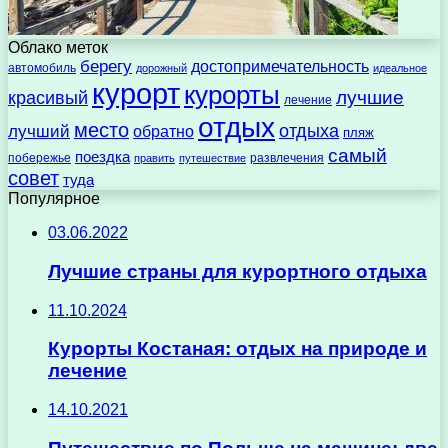
Облако меток
берегу
достопримечательность
автомобиль
дорожный
идеальное
курорт
курорты
лучшие
красивый
лечение
отдых
место
отдыха
лучший
обратно
пляж
самый
поездка
побережье
развлечения
править
путешествие
совет
туда
Популярное
03.06.2022
Лучшие страны для курортного отдыха
11.10.2024
Курорты Костаная: отдых на природе и
лечение
14.10.2021