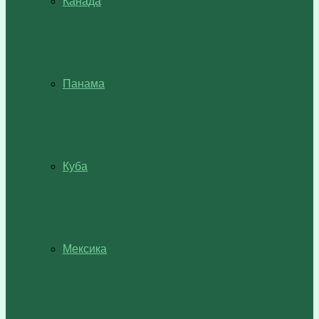
Канада
Панама
Куба
Мексика