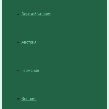
Великобритания
Австрия
Германия
Венгрия