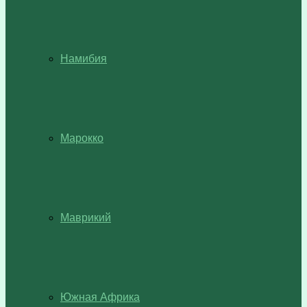
Намибия
Марокко
Маврикий
Южная Африка