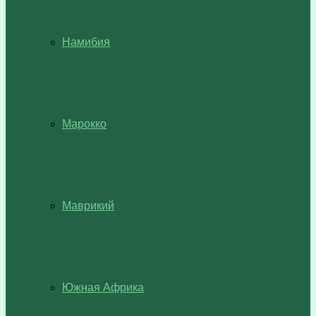
Намибия
Марокко
Маврикий
Южная Африка