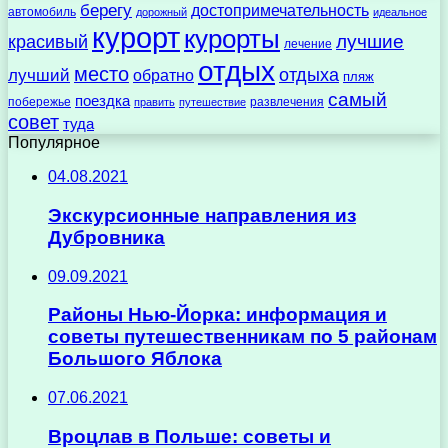
берегу
достопримечательность
автомобиль
дорожный
идеальное
курорт
курорты
лучшие
красивый
лечение
отдых
место
отдыха
лучший
обратно
пляж
самый
поездка
побережье
развлечения
править
путешествие
совет
туда
Популярное
04.08.2021
Экскурсионные направления из
Дубровника
09.09.2021
Районы Нью-Йорка: информация и
советы путешественникам по 5 районам
Большого Яблока
07.06.2021
Вроцлав в Польше: советы и