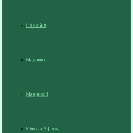
Намибия
Марокко
Маврикий
Южная Африка