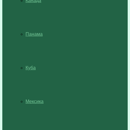
Канада
Панама
Куба
Мексика