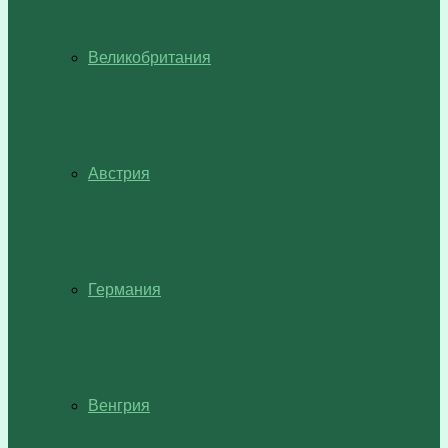
Великобритания
Австрия
Германия
Венгрия