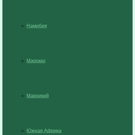
Намибия
Марокко
Маврикий
Южная Африка