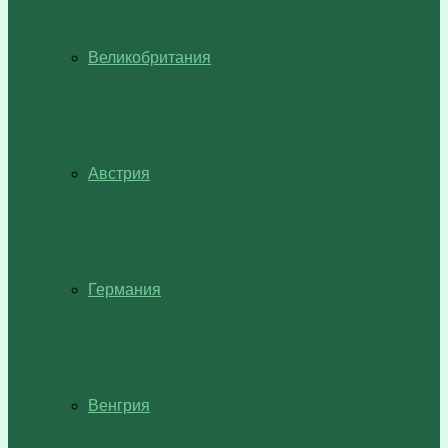
Великобритания
Австрия
Германия
Венгрия