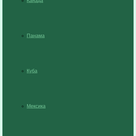
Канада
Панама
Куба
Мексика