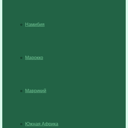
Намибия
Марокко
Маврикий
Южная Африка