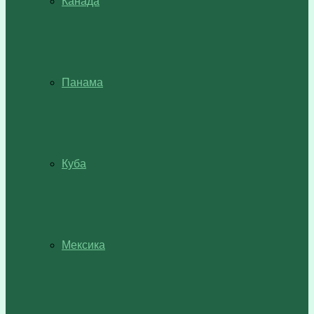
Канада
Панама
Куба
Мексика