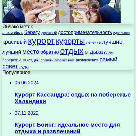
Облако меток
берегу
достопримечательность
автомобиль
дорожный
идеальное
курорт
курорты
лучшие
красивый
лечение
отдых
место
отдыха
лучший
обратно
пляж
самый
поездка
побережье
развлечения
править
путешествие
совет
туда
Популярное
06.06.2024
Курорт Кассандра: отдых на побережье
Халкидики
07.11.2022
Курорт Боинг: идеальное место для
отдыха и развлечений