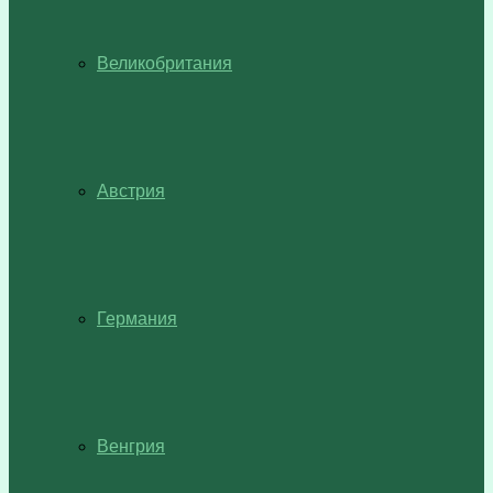
Великобритания
Австрия
Германия
Венгрия