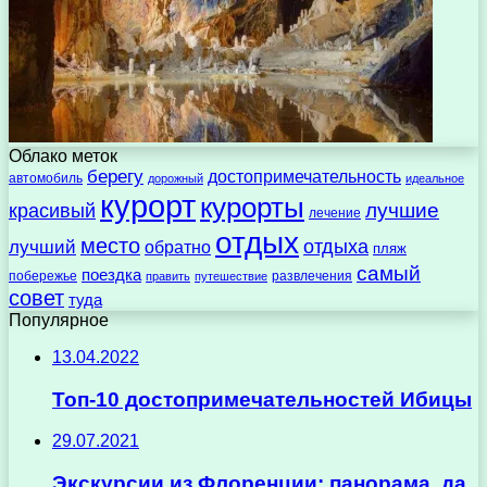
Облако меток
берегу
достопримечательность
автомобиль
дорожный
идеальное
курорт
курорты
лучшие
красивый
лечение
отдых
место
отдыха
лучший
обратно
пляж
самый
поездка
побережье
развлечения
править
путешествие
совет
туда
Популярное
13.04.2022
Топ-10 достопримечательностей Ибицы
29.07.2021
Экскурсии из Флоренции: панорама, да