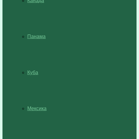
Канада
Панама
Куба
Мексика