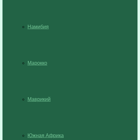
Намибия
Марокко
Маврикий
Южная Африка