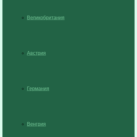
Великобритания
Австрия
Германия
Венгрия