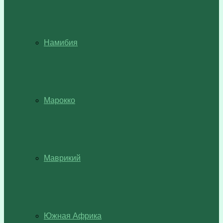
Намибия
Марокко
Маврикий
Южная Африка