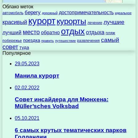
Облако меток
берегу
достопримечательность
автомобиль
дорожный
идеальное
курорт
курорты
лучшие
красивый
лечение
отдых
место
отдыха
лучший
обратно
пляж
самый
поездка
побережье
развлечения
править
путешествие
совет
туда
Популярное
29.05.2023
Манила курорт
02.02.2022
Совет инсайдера для Мюнхена:
Müller’sches Volksbad
05.10.2021
6 самых крутых тематических парков
Голландии