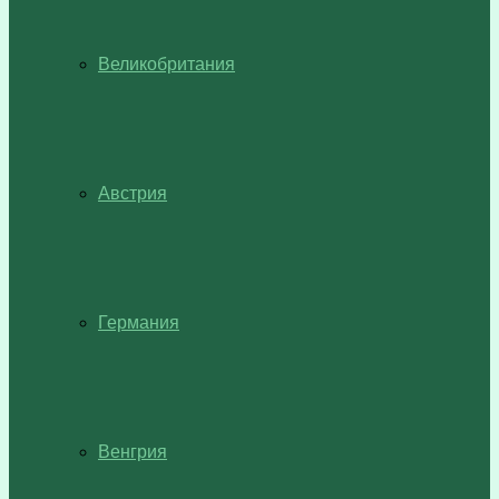
Великобритания
Австрия
Германия
Венгрия