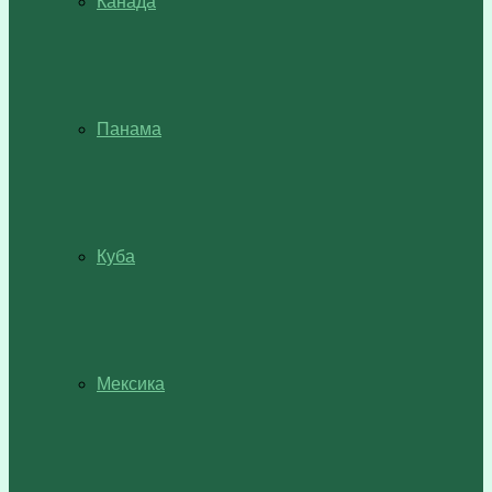
Канада
Панама
Куба
Мексика