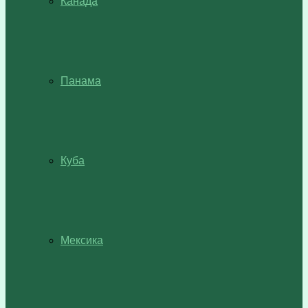
Канада
Панама
Куба
Мексика