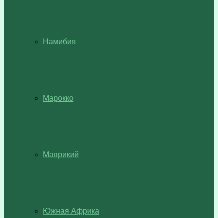
Намибия
Марокко
Маврикий
Южная Африка