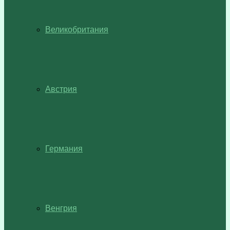
Великобритания
Австрия
Германия
Венгрия