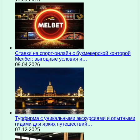
Ставки на спорт-онлайн с букмекерской конторой
Мелбет: выгодные условия и…
09.04.2026
Турфирма с уникальными экскурсиями и опытными
гидами для ярких путешествий…
07.12.2025