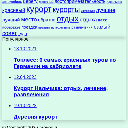
берегу
достопримечательность
автомобиль
дорожный
идеальное
курорт
курорты
лучшие
красивый
лечение
отдых
место
отдыха
лучший
обратно
пляж
самый
поездка
побережье
развлечения
править
путешествие
совет
туда
Популярное
18.10.2021
Топлесс: 6 самых красивых туров по
Германии на кабриолете
12.04.2023
Курорт Нальчика: отдых, лечение,
развлечения
19.10.2022
Деревня курорт
© Copyright 2026, Sovog.ru