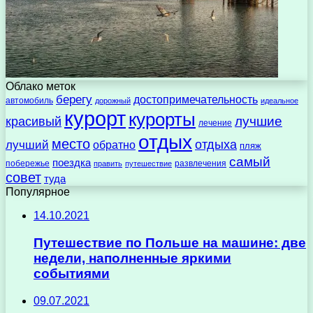
Облако меток
берегу
достопримечательность
автомобиль
дорожный
идеальное
курорт
курорты
лучшие
красивый
лечение
отдых
место
отдыха
лучший
обратно
пляж
самый
поездка
побережье
развлечения
править
путешествие
совет
туда
Популярное
14.10.2021
Путешествие по Польше на машине: две
недели, наполненные яркими
событиями
09.07.2021