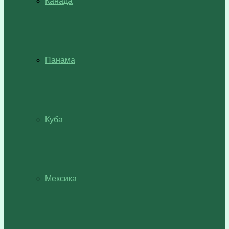
Канада
Панама
Куба
Мексика