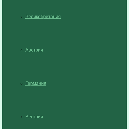
Великобритания
Австрия
Германия
Венгрия