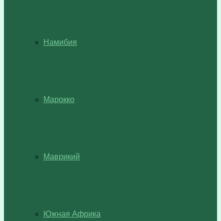
Намибия
Марокко
Маврикий
Южная Африка