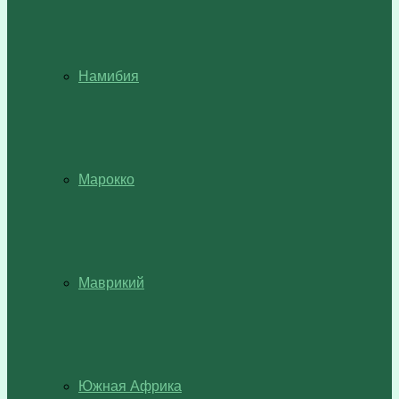
Намибия
Марокко
Маврикий
Южная Африка