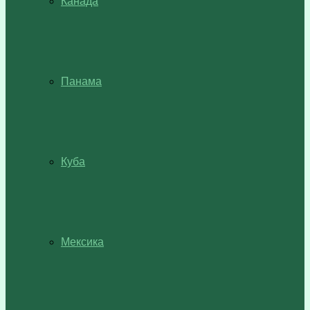
Канада
Панама
Куба
Мексика