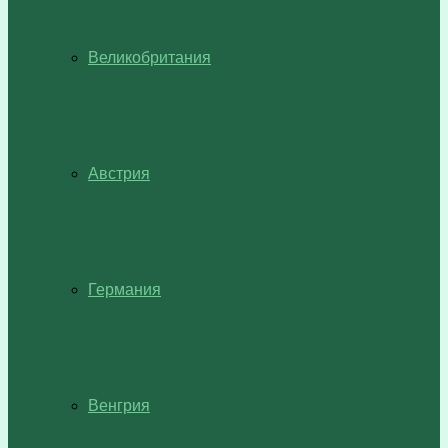
Великобритания
Австрия
Германия
Венгрия