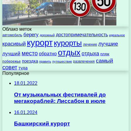
Облако меток
берегу
достопримечательность
автомобиль
дорожный
идеальное
курорт
курорты
лучшие
красивый
лечение
отдых
место
отдыха
лучший
обратно
пляж
самый
поездка
побережье
развлечения
править
путешествие
совет
туда
Популярное
18.01.2022
От музыкальных фестивалей до
мегакораблей: Лиссабон в июле
16.01.2024
Башкирский курорт