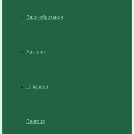
Великобритания
Австрия
Германия
Венгрия