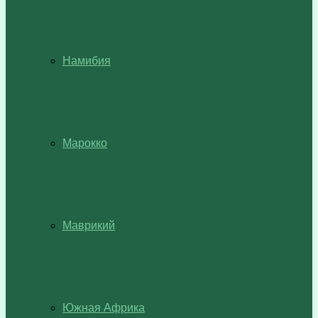
Намибия
Марокко
Маврикий
Южная Африка