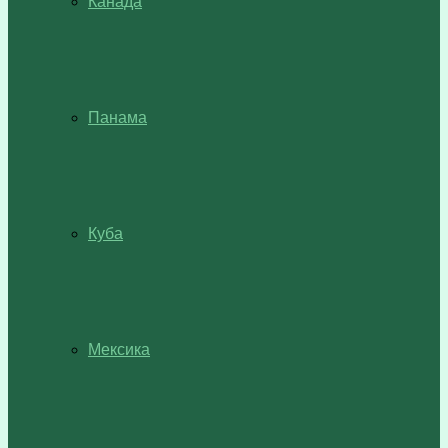
Канада
Панама
Куба
Мексика