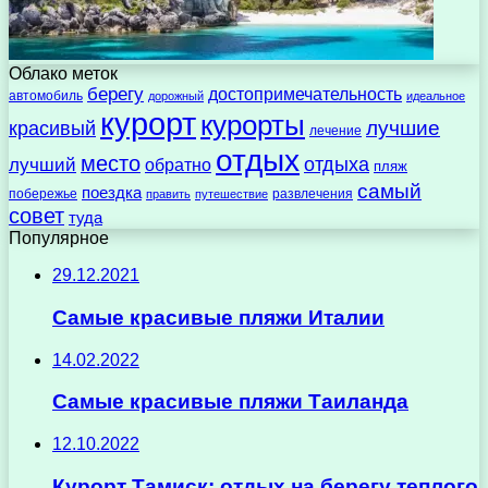
Облако меток
берегу
достопримечательность
автомобиль
дорожный
идеальное
курорт
курорты
лучшие
красивый
лечение
отдых
место
отдыха
лучший
обратно
пляж
самый
поездка
побережье
развлечения
править
путешествие
совет
туда
Популярное
29.12.2021
Самые красивые пляжи Италии
14.02.2022
Самые красивые пляжи Таиланда
12.10.2022
Курорт Тамиск: отдых на берегу теплого