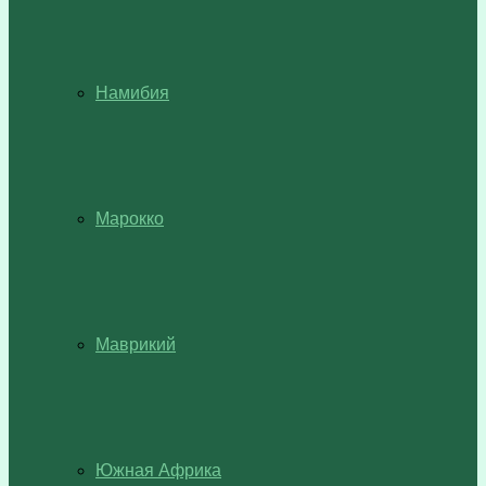
Намибия
Марокко
Маврикий
Южная Африка