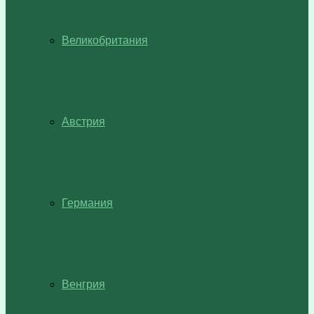
Великобритания
Австрия
Германия
Венгрия