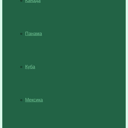
Канада
Панама
Куба
Мексика