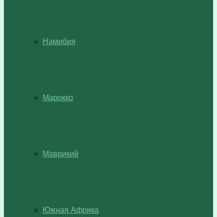
Намибия
Марокко
Маврикий
Южная Африка