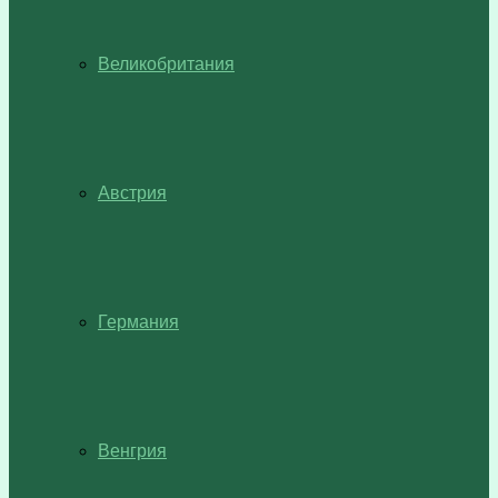
Великобритания
Австрия
Германия
Венгрия