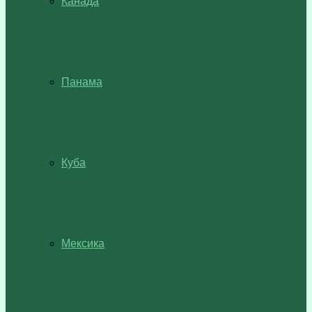
Канада
Панама
Куба
Мексика