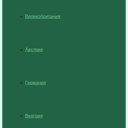
Великобритания
Австрия
Германия
Венгрия