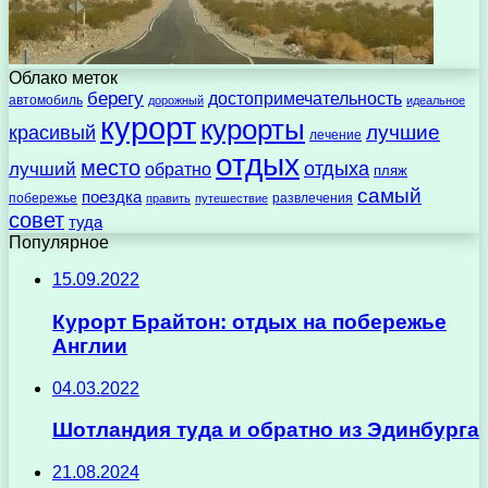
Облако меток
берегу
достопримечательность
автомобиль
дорожный
идеальное
курорт
курорты
лучшие
красивый
лечение
отдых
место
отдыха
лучший
обратно
пляж
самый
поездка
побережье
развлечения
править
путешествие
совет
туда
Популярное
15.09.2022
Курорт Брайтон: отдых на побережье
Англии
04.03.2022
Шотландия туда и обратно из Эдинбурга
21.08.2024