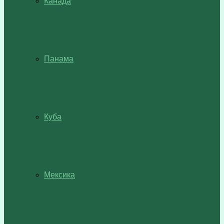
Канада
Панама
Куба
Мексика