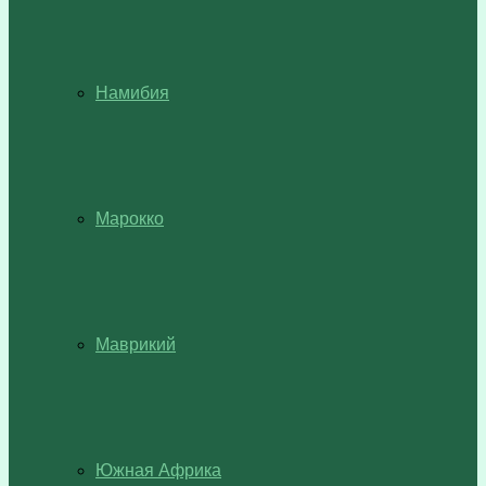
Намибия
Марокко
Маврикий
Южная Африка