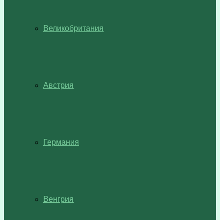
Великобритания
Австрия
Германия
Венгрия