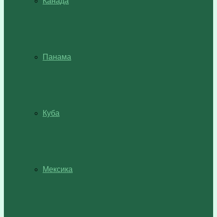
Канада
Панама
Куба
Мексика