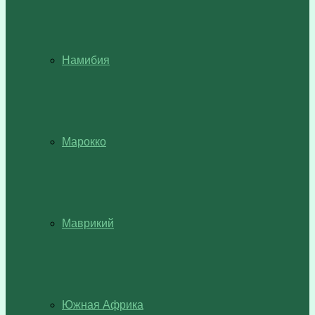
Намибия
Марокко
Маврикий
Южная Африка