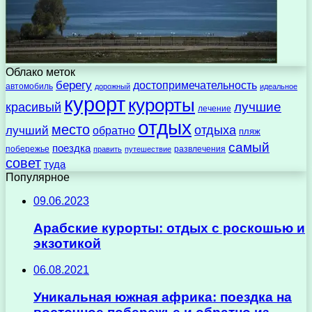
Облако меток
берегу
достопримечательность
автомобиль
дорожный
идеальное
курорт
курорты
лучшие
красивый
лечение
отдых
место
отдыха
лучший
обратно
пляж
самый
поездка
побережье
развлечения
править
путешествие
совет
туда
Популярное
09.06.2023
Арабские курорты: отдых с роскошью и
экзотикой
06.08.2021
Уникальная южная африка: поездка на