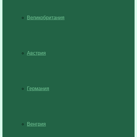
Великобритания
Австрия
Германия
Венгрия