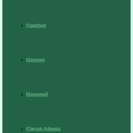
Намибия
Марокко
Маврикий
Южная Африка