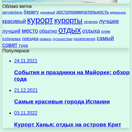
Облако меток
берегу
достопримечательность
автомобиль
дорожный
идеальное
курорт
курорты
лучшие
красивый
лечение
отдых
место
отдыха
лучший
обратно
пляж
самый
поездка
побережье
развлечения
править
путешествие
совет
туда
Популярное
24.11.2021
События и праздники на Майорке: обзор
года
21.12.2021
Самые красивые города Испании
03.11.2022
Курорт Ханья: отдых на острове Крит