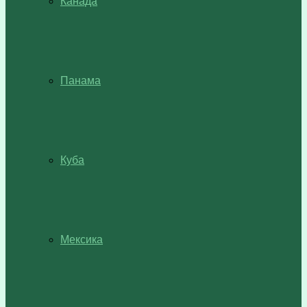
Канада
Панама
Куба
Мексика