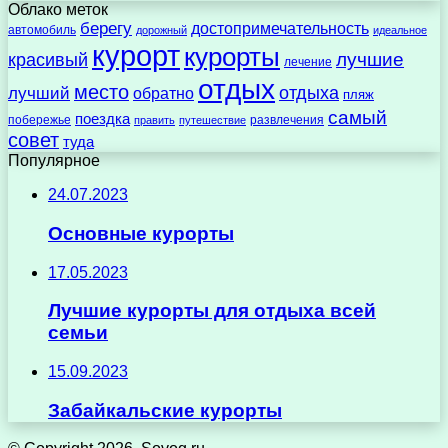
Облако меток
берегу
достопримечательность
автомобиль
дорожный
идеальное
курорт
курорты
лучшие
красивый
лечение
отдых
место
отдыха
лучший
обратно
пляж
самый
поездка
побережье
развлечения
править
путешествие
совет
туда
Популярное
24.07.2023
Основные курорты
17.05.2023
Лучшие курорты для отдыха всей
семьи
15.09.2023
Забайкальские курорты