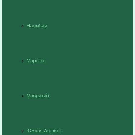
Намибия
Марокко
Маврикий
Южная Африка