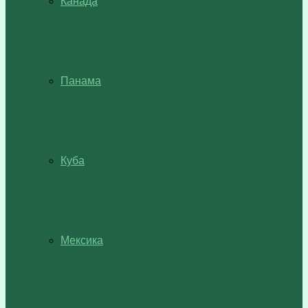
Канада
Панама
Куба
Мексика