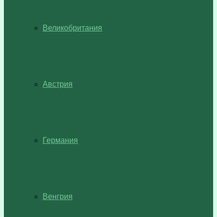
Великобритания
Австрия
Германия
Венгрия