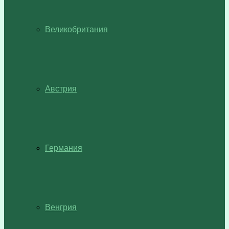
Великобритания
Австрия
Германия
Венгрия