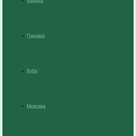
Канада
Панама
Куба
Мексика