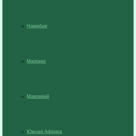
Намибия
Марокко
Маврикий
Южная Африка