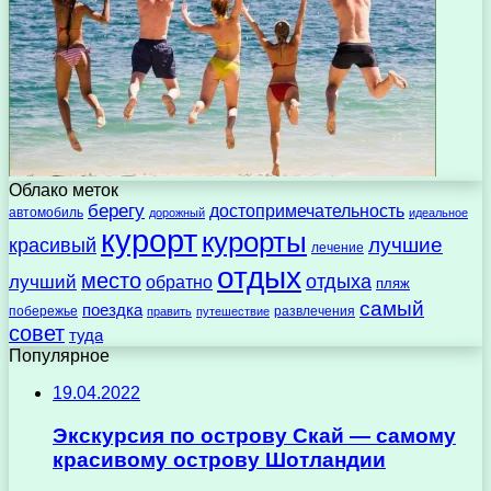
Облако меток
берегу
достопримечательность
автомобиль
дорожный
идеальное
курорт
курорты
лучшие
красивый
лечение
отдых
место
отдыха
лучший
обратно
пляж
самый
поездка
побережье
развлечения
править
путешествие
совет
туда
Популярное
19.04.2022
Экскурсия по острову Скай — самому
красивому острову Шотландии