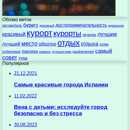
Облако меток
берегу
достопримечательность
автомобиль
дорожный
идеальное
курорт
курорты
лучшие
красивый
лечение
отдых
место
отдыха
лучший
обратно
пляж
самый
поездка
побережье
развлечения
править
путешествие
совет
туда
Популярное
21.12.2021
Самые красивые города Испании
11.02.2022
Вена с детьми: исследуйте город
безопасно и без стресса
30.08.2023