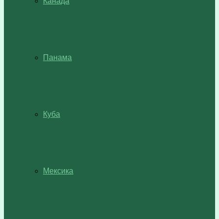
Канада
Панама
Куба
Мексика