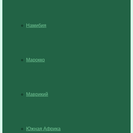
Намибия
Марокко
Маврикий
Южная Африка