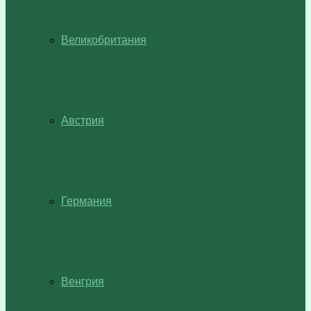
Великобритания
Австрия
Германия
Венгрия