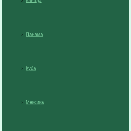
Канада
Панама
Куба
Мексика