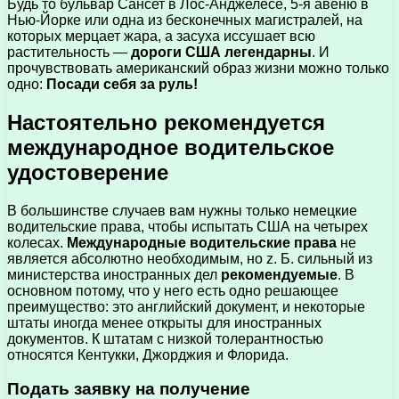
Будь то бульвар Сансет в Лос-Анджелесе, 5-я авеню в
Нью-Йорке или одна из бесконечных магистралей, на
которых мерцает жара, а засуха иссушает всю
растительность —
дороги США легендарны
. И
прочувствовать американский образ жизни можно только
одно:
Посади себя за руль!
Настоятельно рекомендуется
международное водительское
удостоверение
В большинстве случаев вам нужны только немецкие
водительские права, чтобы испытать США на четырех
колесах.
Международные водительские права
не
является абсолютно необходимым, но z. Б. сильный из
министерства иностранных дел
рекомендуемые
. В
основном потому, что у него есть одно решающее
преимущество: это английский документ, и некоторые
штаты иногда менее открыты для иностранных
документов. К штатам с низкой толерантностью
относятся Кентукки, Джорджия и Флорида.
Подать заявку на получение