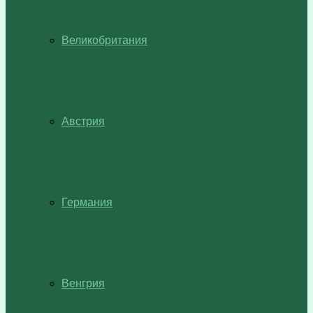
Великобритания
Австрия
Германия
Венгрия