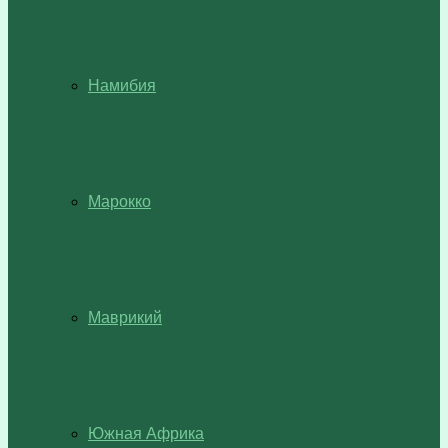
Намибия
Марокко
Маврикий
Южная Африка