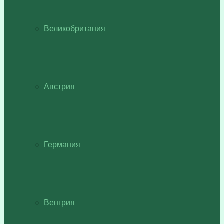
Великобритания
Австрия
Германия
Венгрия