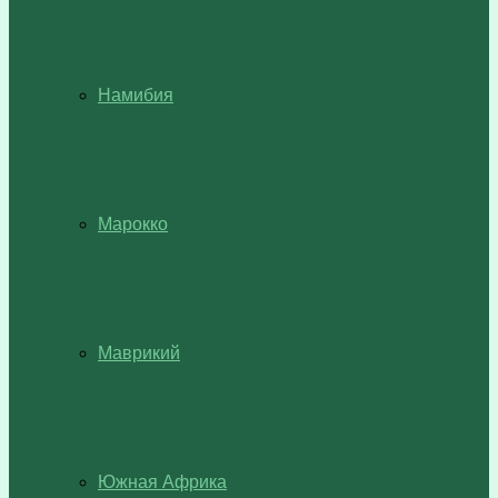
Намибия
Марокко
Маврикий
Южная Африка