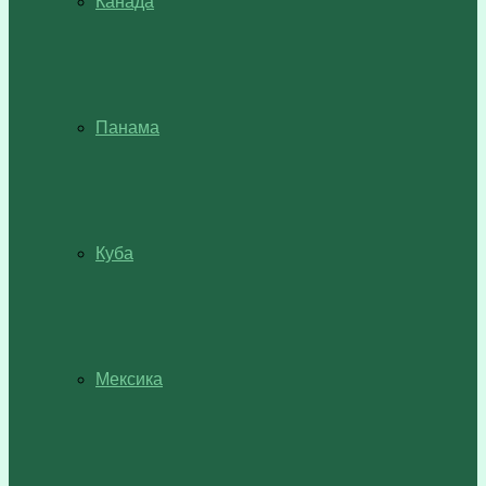
Канада
Панама
Куба
Мексика