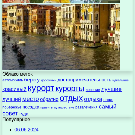
Облако меток
берегу
достопримечательность
автомобиль
дорожный
идеальное
курорт
курорты
лучшие
красивый
лечение
отдых
место
отдыха
лучший
обратно
пляж
самый
поездка
побережье
развлечения
править
путешествие
совет
туда
Популярное
06.06.2024