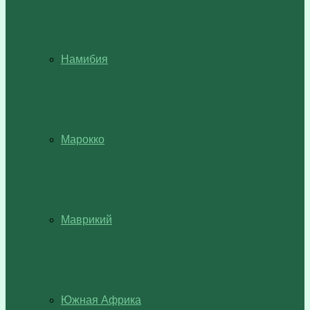
Намибия
Марокко
Маврикий
Южная Африка