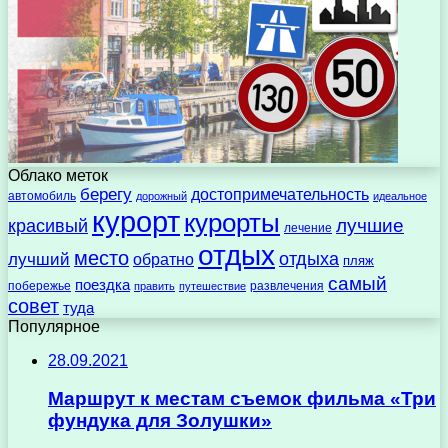
Облако меток
берегу
достопримечательность
автомобиль
дорожный
идеальное
курорт
курорты
лучшие
красивый
лечение
отдых
место
отдыха
лучший
обратно
пляж
самый
поездка
побережье
развлечения
править
путешествие
совет
туда
Популярное
28.09.2021
Маршрут к местам съемок фильма «Три
фундука для Золушки»