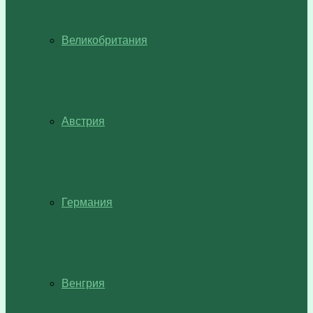
Великобритания
Австрия
Германия
Венгрия