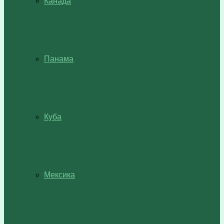
Канада
Панама
Куба
Мексика