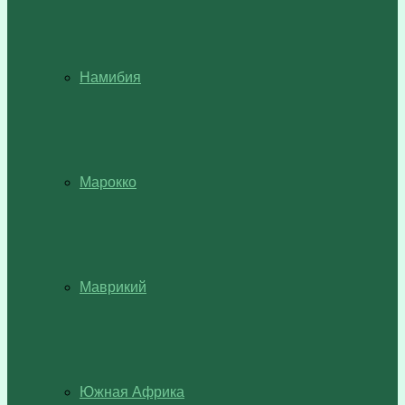
Намибия
Марокко
Маврикий
Южная Африка