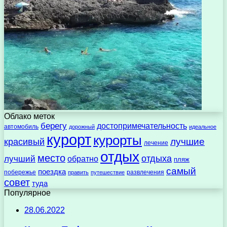
Облако меток
берегу
достопримечательность
автомобиль
дорожный
идеальное
курорт
курорты
лучшие
красивый
лечение
отдых
место
отдыха
лучший
обратно
пляж
самый
поездка
побережье
развлечения
править
путешествие
совет
туда
Популярное
28.06.2022