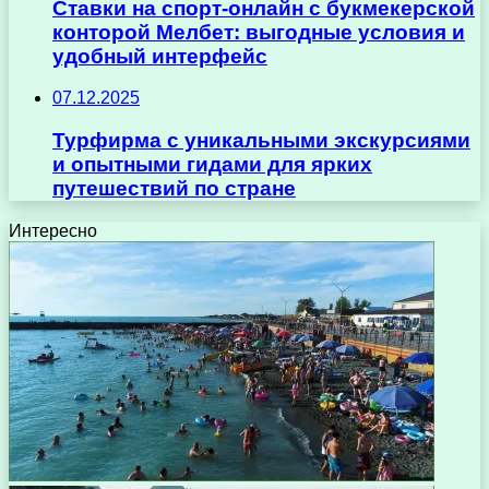
Ставки на спорт-онлайн с букмекерской
конторой Мелбет: выгодные условия и
удобный интерфейс
07.12.2025
Турфирма с уникальными экскурсиями
и опытными гидами для ярких
путешествий по стране
Интересно