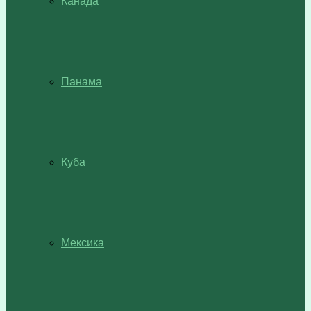
Канада
Панама
Куба
Мексика