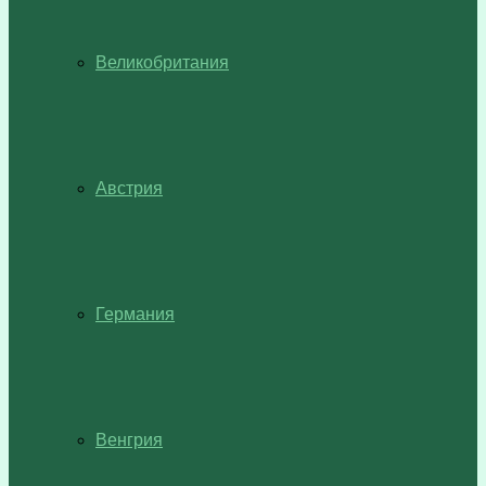
Великобритания
Австрия
Германия
Венгрия