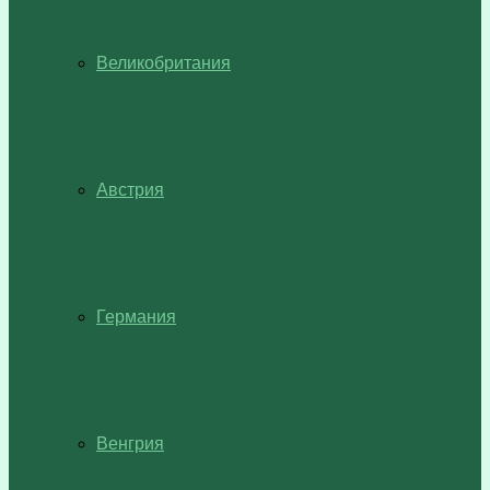
Великобритания
Австрия
Германия
Венгрия