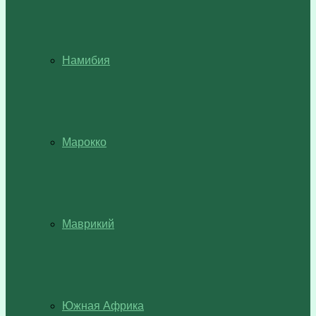
Намибия
Марокко
Маврикий
Южная Африка