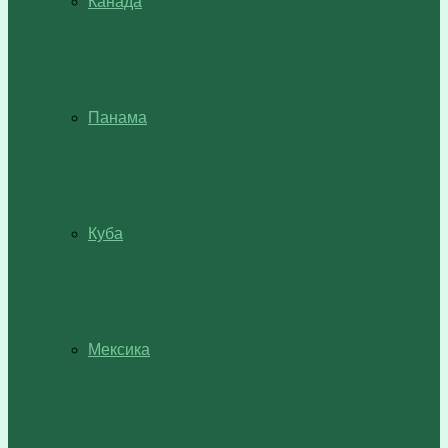
Канада
Панама
Куба
Мексика