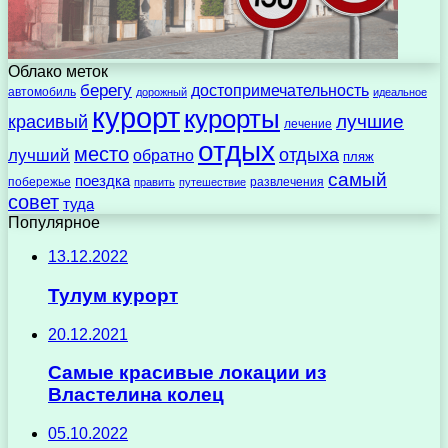
Облако меток
берегу
достопримечательность
автомобиль
дорожный
идеальное
курорт
курорты
лучшие
красивый
лечение
отдых
место
отдыха
лучший
обратно
пляж
самый
поездка
побережье
развлечения
править
путешествие
совет
туда
Популярное
13.12.2022
Тулум курорт
20.12.2021
Самые красивые локации из
Властелина колец
05.10.2022