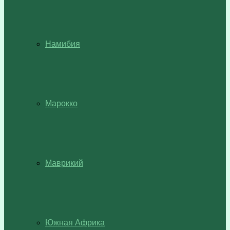
Намибия
Марокко
Маврикий
Южная Африка