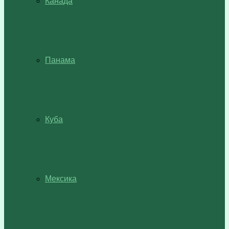
Канада
Панама
Куба
Мексика