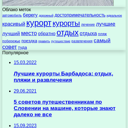
Облако меток
берегу
достопримечательность
автомобиль
дорожный
идеальное
курорт
курорты
лучшие
красивый
лечение
отдых
место
отдыха
лучший
обратно
пляж
самый
поездка
побережье
развлечения
править
путешествие
совет
туда
Популярное
15.03.2022
Лучшие курорты Барбадоса: отдых,
пляжи и развлечения
29.06.2021
5 советов путешественникам по
Словении на машине, которые знают
далеко не все
15.09.2023