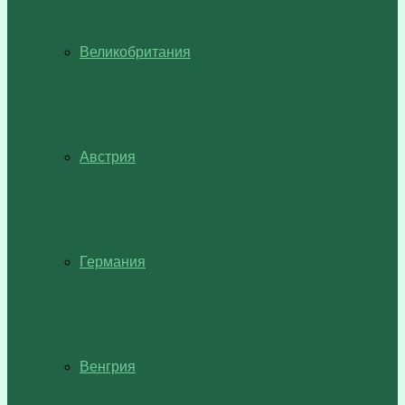
Великобритания
Австрия
Германия
Венгрия