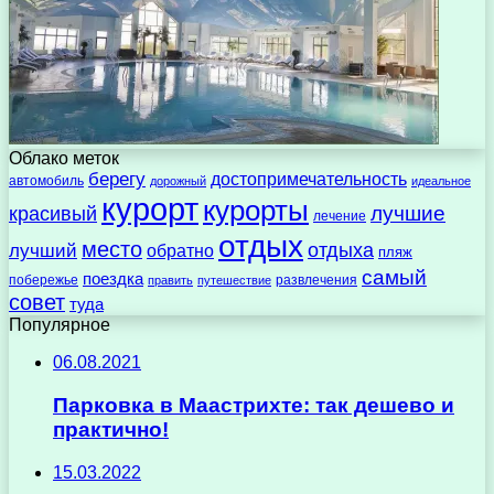
Облако меток
берегу
достопримечательность
автомобиль
дорожный
идеальное
курорт
курорты
лучшие
красивый
лечение
отдых
место
отдыха
лучший
обратно
пляж
самый
поездка
побережье
развлечения
править
путешествие
совет
туда
Популярное
06.08.2021
Парковка в Маастрихте: так дешево и
практично!
15.03.2022