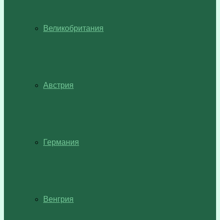
Великобритания
Австрия
Германия
Венгрия