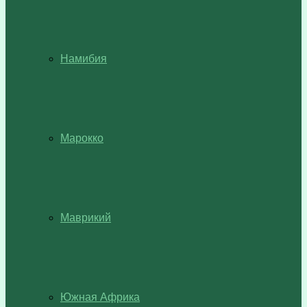
Намибия
Марокко
Маврикий
Южная Африка