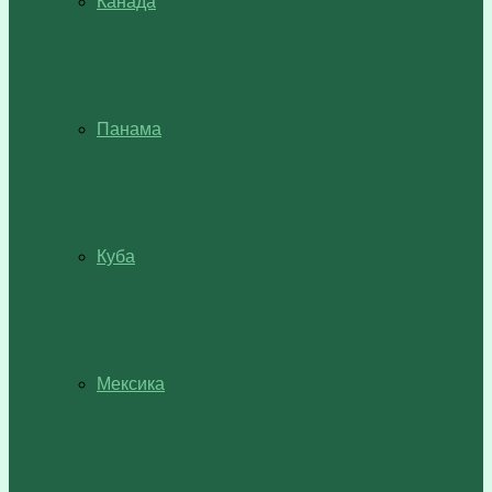
Канада
Панама
Куба
Мексика