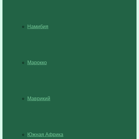
Намибия
Марокко
Маврикий
Южная Африка