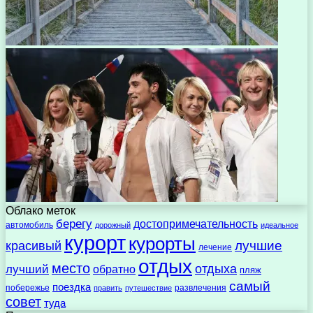
Облако меток
берегу
достопримечательность
автомобиль
дорожный
идеальное
курорт
курорты
лучшие
красивый
лечение
отдых
место
отдыха
лучший
обратно
пляж
самый
поездка
побережье
развлечения
править
путешествие
совет
туда