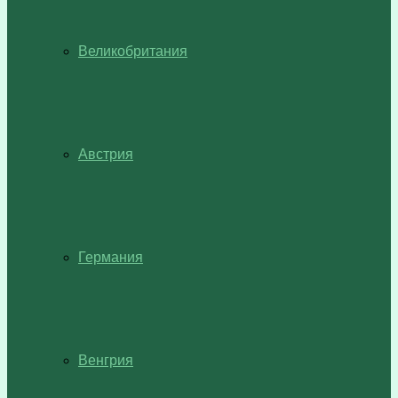
Великобритания
Австрия
Германия
Венгрия