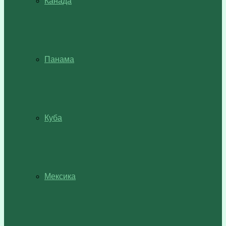
Канада
Панама
Куба
Мексика