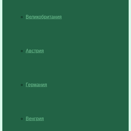
Великобритания
Австрия
Германия
Венгрия