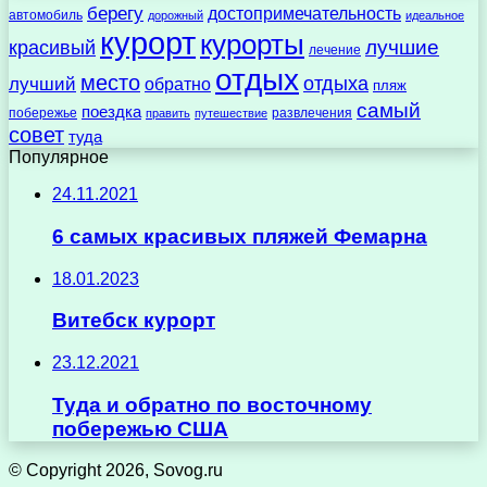
берегу
достопримечательность
автомобиль
дорожный
идеальное
курорт
курорты
лучшие
красивый
лечение
отдых
место
отдыха
лучший
обратно
пляж
самый
поездка
побережье
развлечения
править
путешествие
совет
туда
Популярное
24.11.2021
6 самых красивых пляжей Фемарна
18.01.2023
Витебск курорт
23.12.2021
Туда и обратно по восточному
побережью США
© Copyright 2026, Sovog.ru