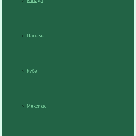
Канада
Панама
Куба
Мексика