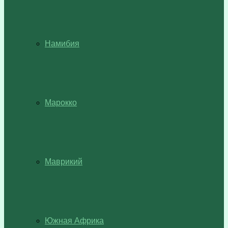
Намибия
Марокко
Маврикий
Южная Африка