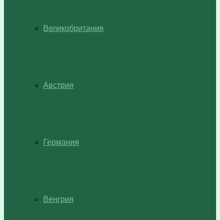
Великобритания
Австрия
Германия
Венгрия