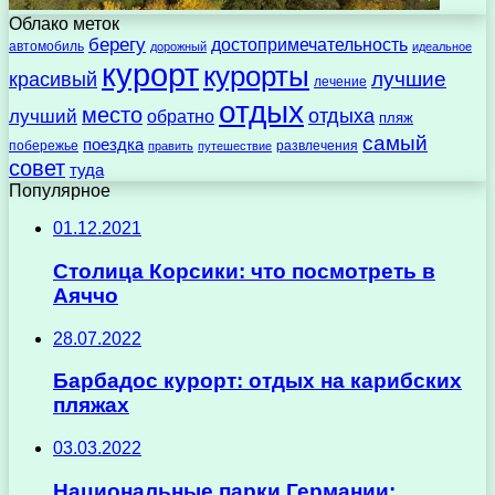
Облако меток
берегу
достопримечательность
автомобиль
дорожный
идеальное
курорт
курорты
лучшие
красивый
лечение
отдых
место
отдыха
лучший
обратно
пляж
самый
поездка
побережье
развлечения
править
путешествие
совет
туда
Популярное
01.12.2021
Столица Корсики: что посмотреть в
Аяччо
28.07.2022
Барбадос курорт: отдых на карибских
пляжах
03.03.2022
Национальные парки Германии: