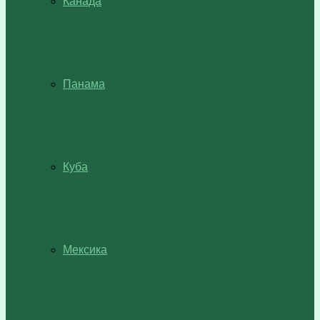
Канада
Панама
Куба
Мексика