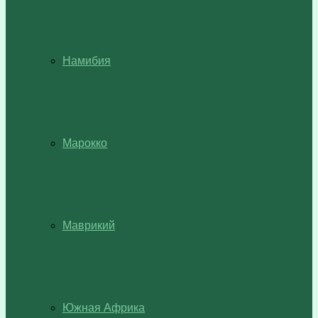
Намибия
Марокко
Маврикий
Южная Африка