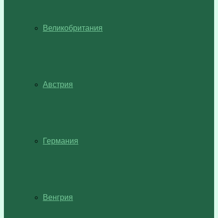
Великобритания
Австрия
Германия
Венгрия