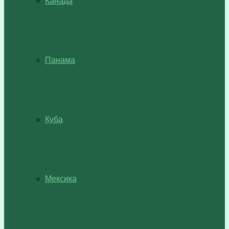
Канада
Панама
Куба
Мексика