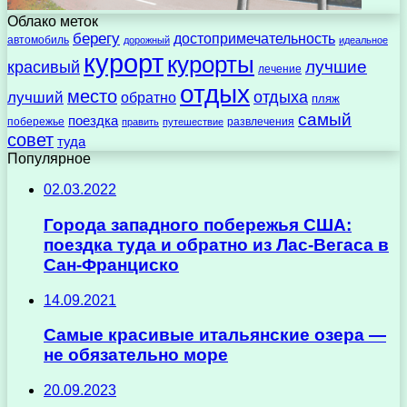
Облако меток
берегу
достопримечательность
автомобиль
дорожный
идеальное
курорт
курорты
лучшие
красивый
лечение
отдых
место
отдыха
лучший
обратно
пляж
самый
поездка
побережье
развлечения
править
путешествие
совет
туда
Популярное
02.03.2022
Города западного побережья США:
поездка туда и обратно из Лас-Вегаса в
Сан-Франциско
14.09.2021
Самые красивые итальянские озера —
не обязательно море
20.09.2023