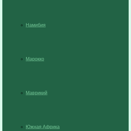
Намибия
Марокко
Маврикий
Южная Африка