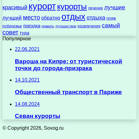
курорт
курорты
лучшие
красивый
лечение
отдых
место
отдыха
лучший
обратно
пляж
самый
поездка
побережье
развлечения
править
путешествие
совет
туда
Популярное
22.06.2021
Вароша на Кипре: от туристической
точки до города-призрака
14.10.2021
Общественный транспорт в Париже
14.08.2024
Севан курорты
© Copyright 2026, Sovog.ru