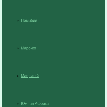
Намибия
Марокко
Маврикий
Южная Африка