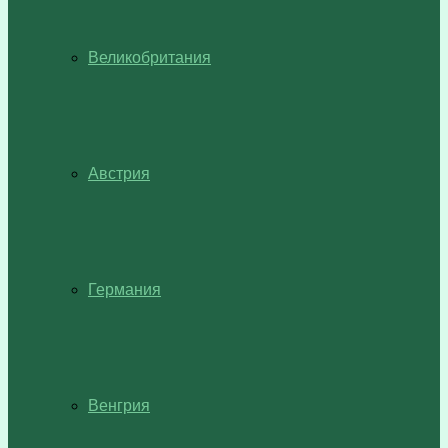
Великобритания
Австрия
Германия
Венгрия