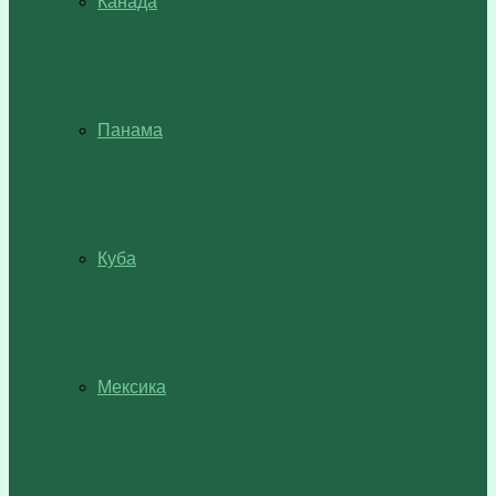
Канада
Панама
Куба
Мексика