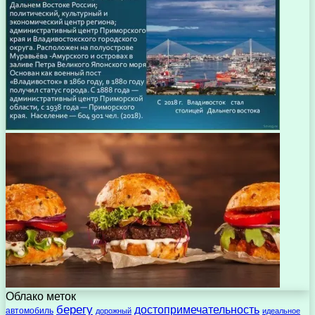
Облако меток
берегу
достопримечательность
автомобиль
дорожный
идеальное