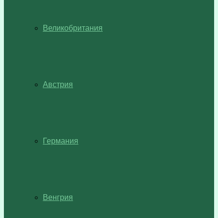
Великобритания
Австрия
Германия
Венгрия