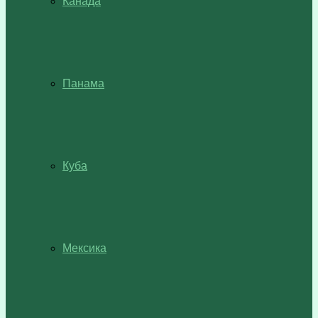
Канада
Панама
Куба
Мексика