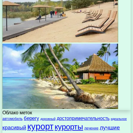
Облако меток
берегу
достопримечательность
автомобиль
дорожный
идеальное
курорт
курорты
лучшие
красивый
лечение