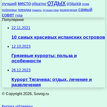
отдых
место
отдыха
лучший
обратно
пляж
самый
поездка
побережье
развлечения
править
путешествие
совет
туда
Популярное
22.11.2021
10 самых красивых испанских островов
12.10.2023
Грязевые курорты: польза и
особенности
26.12.2023
Курорт Тягачева: отдых, лечение и
развлечения
© Copyright 2026, Sovog.ru
Кнопка «Наверх»