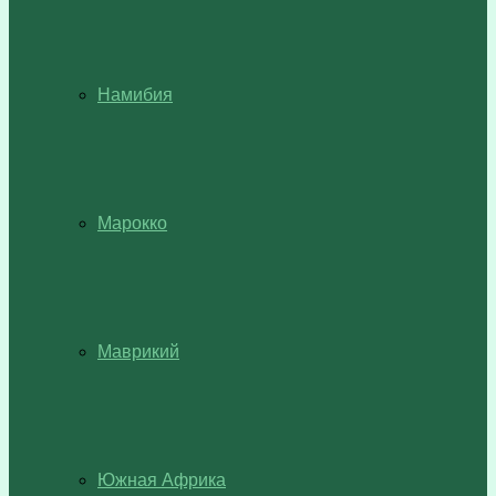
Намибия
Марокко
Маврикий
Южная Африка