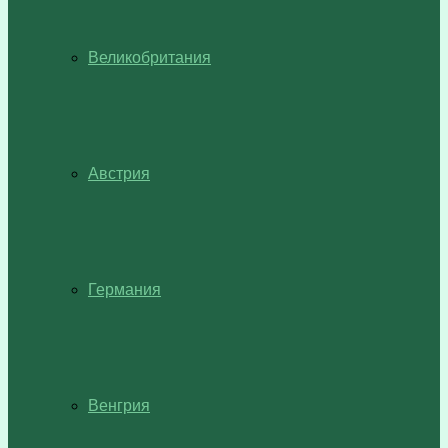
Великобритания
Австрия
Германия
Венгрия