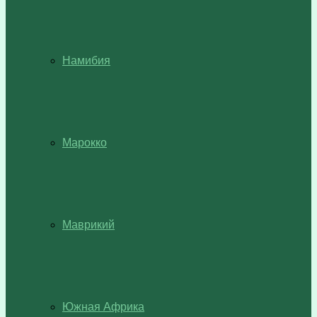
Намибия
Марокко
Маврикий
Южная Африка