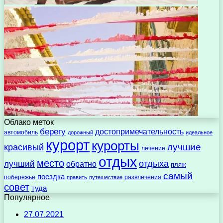
Облако меток
берегу
достопримечательность
автомобиль
дорожный
идеальное
курорт
курорты
лучшие
красивый
лечение
отдых
место
отдыха
лучший
обратно
пляж
самый
поездка
побережье
развлечения
править
путешествие
совет
туда
Популярное
27.07.2021