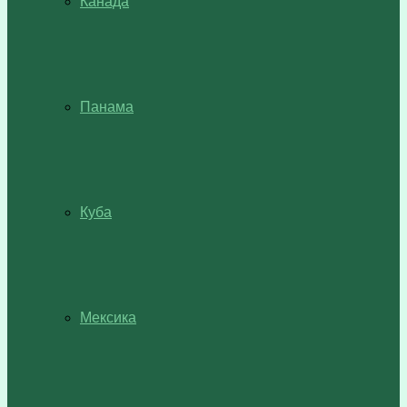
Канада
Панама
Куба
Мексика